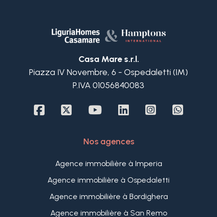
Appartement au rez-de-chaussée: séjour avec
coin cuisine, une chambre, salle de bains et
buanderie.
Appartement à l'étage supérieur: salle à manger
avec cuisine, grand salon, une chambre et deux
Casa Mare s.r.l.
salles de bains. Pour compléter la propriété, une
Piazza IV Novembre, 6 - Ospedaletti (IM)
chambre d'amis avec salle de bain, entrée
P.IVA 01056840083
indépendante et accès direct à la grande terrasse
panoramique avec vue dégagée sur le golfe.
Le jardin aménagé sur plusieurs niveaux, le
jacuzzi extérieur et les deux garages, pouvant
accueillir jusqu'à trois voitures, enrichissent encore
Nos agences
cette solution exclusive.
La villa est finie avec des matériaux de qualité et
Agence immobilière à Imperia
est équipée d'un chauffage au sol, d'un système
Agence immobilière à Ospedaletti
de climatisation inverter et d'une façade en pierre
apparente.
Agence immobilière à Bordighera
La proximité de la mer et des principaux services,
Agence immobilière à San Remo
combinée à l'intimité et à l'élégance du contexte,