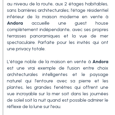
au niveau de la route, aux 2 étages habitables,
sans barrières architecturales; l'étage résidentiel
3+
inférieur de la maison moderne en vente à
Andora
accueille une guest house
complètement indépendante, avec ses propres
Autres
terrasses panoramiques et la vue de mer
options
spectaculaire. Parfaite pour les invités qui ont
-
une privacy totale.
Choix
L'étage noble de la maison en vente à
Andora
multiple
est une vrai exemple de fusion entre choix
architecturales intelligentes et le paysage
Jardin
naturel qui l'entoure avec sa pierre et les
plantes, les grandes fenêtres qui offrent une
vue incroyable sur la mer soit dans les journées
Balcon/Terrasse
de soleil soit la nuit quand est possible admirer le
réflexe de la lune sur l'eau.
Ascenseur