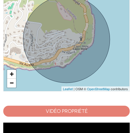
+
−
Leaflet
| OSM ©
OpenStreetMap
contributors
VIDÉO PROPRIÉTÉ