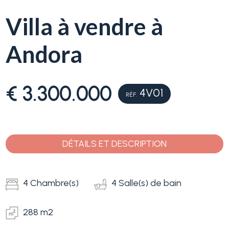
Service
Villa à vendre à
Immobilier
Typologie
Andora
La
-
Ligurie
Choix
multiple
€ 3.300.000
Ventes
4V01
RÉF.
N'importe quel
Blog
DÉTAILS ET DESCRIPTION
Contact
Résidentiels
Favoris
4 Chambre(s)
4 Salle(s) de bain
Terrains
(
0
)
288 m2
Prix