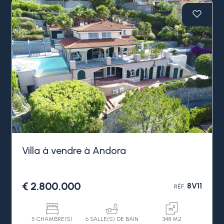
Villa à vendre à Andora
€ 2.800.000
8V11
RÉF.
5 CHAMBRE(S)
6 SALLE(S) DE BAIN
348 M2