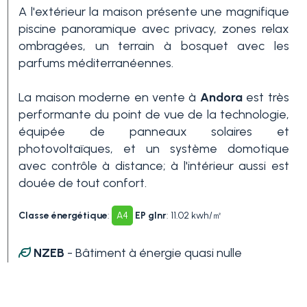
A l'extérieur la maison présente une magnifique
piscine panoramique avec privacy, zones relax
Piscine
ombragées, un terrain à bosquet avec les
parfums méditerranéennes.
Vue de mer
La maison moderne en vente à
Andora
est très
performante du point de vue de la technologie,
équipée de panneaux solaires et
photovoltaïques, et un système domotique
avec contrôle à distance; à l'intérieur aussi est
douée de tout confort.
Classe énergétique
:
A4
EP glnr
: 11.02 kwh/㎡
NZEB
- Bâtiment à énergie quasi nulle