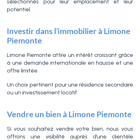
sélectionnés pour leur emplacement et leur
potentiel.
3+
Investir dans l’immobilier à Limone
Piemonte
Autres
options
Limone Piemonte attire un intérêt croissant grâce
-
à une demande internationale en hausse et une
Choix
offre limitée.
multiple
Un choix pertinent pour une résidence secondaire
ou un investissement locatif.
Jardin
Vendre un bien à Limone Piemonte
Balcon/Terrasse
Si vous souhaitez vendre votre bien, nous vous
offrons une visibilité auprès d’une clientèle
Ascenseur