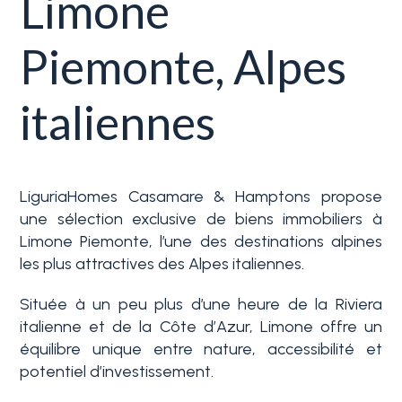
Limone
Service
Immobilier
Piemonte, Alpes
Typologie
La
-
italiennes
Ligurie
Choix
multiple
Ventes
LiguriaHomes Casamare & Hamptons propose
N'importe quel
Blog
une sélection exclusive de biens immobiliers à
Limone Piemonte, l’une des destinations alpines
Contact
les plus attractives des Alpes italiennes.
Résidentiels
Située à un peu plus d’une heure de la Riviera
Favoris
italienne et de la Côte d’Azur, Limone offre un
Terrains
(
0
)
équilibre unique entre nature, accessibilité et
potentiel d’investissement.
Prix