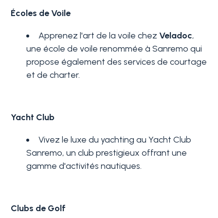
Écoles de Voile
3+
Apprenez l'art de la voile chez
Veladoc
,
une école de voile renommée à Sanremo qui
propose également des services de courtage
Autres
et de charter.
options
-
Choix
Yacht Club
multiple
Vivez le luxe du yachting au
Yacht Club
Jardin
Sanremo
, un club prestigieux offrant une
gamme d'activités nautiques.
Balcon/Terrasse
Clubs de Golf
Ascenseur