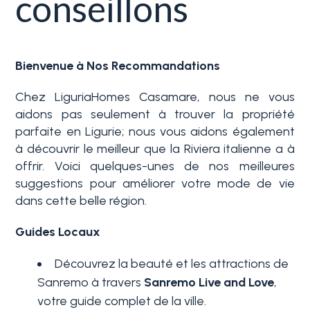
conseillons
Service
Immobilier
Typologie
Bienvenue à Nos Recommandations
La
-
Ligurie
Choix
Chez LiguriaHomes Casamare, nous ne vous
multiple
aidons pas seulement à trouver la propriété
Ventes
parfaite en Ligurie; nous vous aidons également
à découvrir le meilleur que la Riviera italienne a à
N'importe quel
Blog
offrir. Voici quelques-unes de nos meilleures
suggestions pour améliorer votre mode de vie
dans cette belle région.
Contact
Résidentiels
Guides Locaux
Favoris
Terrains
(
0
)
Découvrez la beauté et les attractions de
Sanremo à travers
Sanremo Live and Love
,
votre guide complet de la ville.
Prix