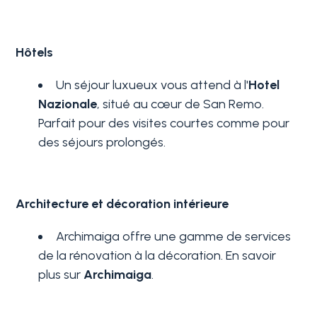
Hôtels
Un séjour luxueux vous attend à l'
Hotel
Nazionale
, situé au cœur de San Remo.
Parfait pour des visites courtes comme pour
des séjours prolongés.
Chambres
min.
Architecture et décoration intérieure
N'importe quel
Archimaiga offre une gamme de services
de la rénovation à la décoration. En savoir
1
plus sur
Archimaiga
.
2