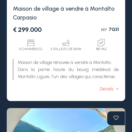
quelques minutes de la mer.
Maison de village à vendre à Montalto
Carpasio
€ 299.000
7Q31
RÉF.
3 CHAMBRE(S)
3 SALLE(S) DE BAIN
180 M2
Maison de village rénovée à vendre à Montalto.
Dans la partie haute du bourg médiéval de
Montalto Ligure, l'un des villages qui caractérisent
la vallée de l'Argentina, situé à seulement vingt
Détails
minutes en voiture des plages de sable d'Arma di
Taggia, nous proposons à la vente une maison de
village entièrement rénovée, située dans un cadre
authentique et paisible. Les travaux ont mis en
valeur les éléments d'origine de la propriété, en
préservant son caractère historique et en créant