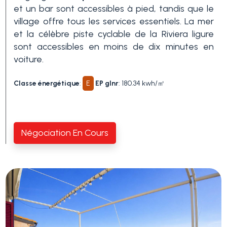
et un bar sont accessibles à pied, tandis que le
village offre tous les services essentiels. La mer
Piscine
et la célèbre piste cyclable de la Riviera ligure
sont accessibles en moins de dix minutes en
voiture.
Vue de mer
Classe énergétique
:
E
EP glnr
: 180.34 kwh/㎡
Négociation En Cours