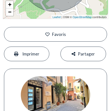
+
−
Leaflet
| OSM ©
OpenStreetMap
contributors
#
Favoris
#
#
Imprimer
Partager