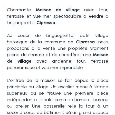
Charmante
Maison de village
avec tour,
terrasse et vue mer spectaculaire à
Vendre
à
Lingueglietta,
Cipressa
.
Au coeur de Lingueglietta, petit village
historique de la commune de
Cipressa
, nous
proposons à la vente une propriété vraiment
Chambres
pleine de charme et de caractère : une
Maison
min.
de village
avec ancienne tour, terrasse
panoramique et vue mer imprenable.
N'importe quel
L'entrée de la maison se fait depuis la place
principale du village. Un escalier mène à l'étage
supérieur, où se trouve une première pièce
1
indépendante, idéale comme chambre, bureau
ou atelier. Une passerelle relie la tour à un
2
second corps de bâtiment, où un grand espace