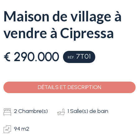
Service
Maison de village à
Immobilier
Typologie
vendre à Cipressa
La
-
Ligurie
Choix
multiple
€ 290.000
Ventes
7T01
RÉF.
N'importe quel
Blog
DÉTAILS ET DESCRIPTION
Contact
Résidentiels
Favoris
2 Chambre(s)
1 Salle(s) de bain
Terrains
(
0
)
94 m2
Prix