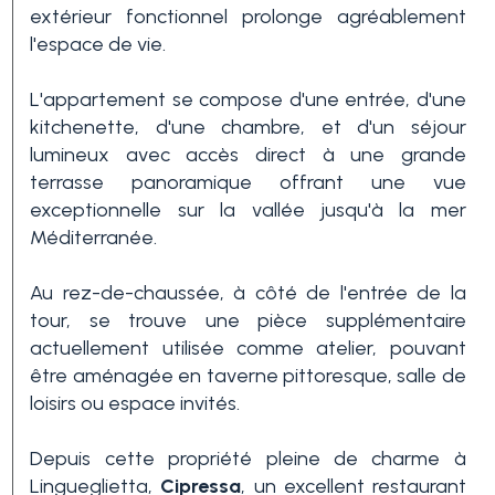
extérieur fonctionnel prolonge agréablement
l'espace de vie.
3+
L'appartement se compose d'une entrée, d'une
kitchenette, d'une chambre, et d'un séjour
Autres
lumineux avec accès direct à une grande
options
terrasse panoramique offrant une vue
-
exceptionnelle sur la vallée jusqu'à la mer
Choix
Méditerranée.
multiple
Au rez-de-chaussée, à côté de l'entrée de la
tour, se trouve une pièce supplémentaire
Jardin
actuellement utilisée comme atelier, pouvant
être aménagée en taverne pittoresque, salle de
loisirs ou espace invités.
Balcon/Terrasse
Depuis cette propriété pleine de charme à
Lingueglietta,
Cipressa
, un excellent restaurant
Ascenseur