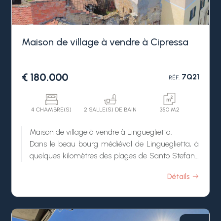
Maison de village à vendre à Cipressa
€ 180.000
7Q21
RÉF.
4 CHAMBRE(S)
2 SALLE(S) DE BAIN
350 M2
Maison de village à vendre à Lingueglietta.
Dans le beau bourg médiéval de Lingueglietta, à
quelques kilomètres des plages de Santo Stefano
al Mare et San Lorenzo, maison de village à
Détails
vendre et à rénover.
La charmante propriété est nichée dans le bourg
et donne sur la place du village, célèbre pour la
présence de l'église forteresse de San Pietro.