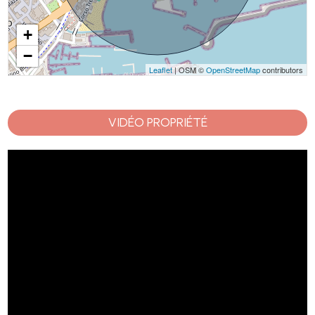
+
−
Leaflet
| OSM ©
OpenStreetMap
contributors
VIDÉO PROPRIÉTÉ