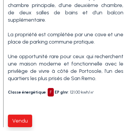
chambre principale, d'une deuxième chambre,
de deux salles de bains et d'un balcon
3+
supplémentaire.
La propriété est complétée par une cave et une
Autres
place de parking commune pratique.
options
-
Une opportunité rare pour ceux qui recherchent
Choix
une maison moderne et fonctionnelle avec le
multiple
privilège de vivre à côté de Portosole, l'un des
quartiers les plus prisés de San Remo.
Jardin
Classe énergétique
:
F
EP glnr
: 121.00 kwh/㎡
Balcon/Terrasse
Vendu
Ascenseur