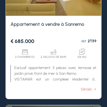
Appartement à vendre à Sanremo
€ 685.000
2T59
RÉF.
2 CHAMBRE(S)
2 SALLE(S) DE BAIN
106 M2
Exclusif appartement 3 pièces avec terrasse et
jardin privé, front de mer à San Remo.
VISTAMAR est un complexe résidentiel de
nouvelle construction à San Remo, composé de
Détails
25 appartements exclusifs en vente dans la partie
est de San Remo.