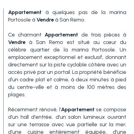
Appartement
à quelques pas de la marina
Portosole à
Vendre
à San Remo.
Ce charmant
Appartement
de trois pièces à
Vendre
à San Remo est situé au cœur du
célèbre quartier de la marina Portosole. Un
emplacement exceptionnel et exclusif, donnant
Chambres
directement sur la piste cyclable côtière avec un
min.
accès privé par un portail. La propriété bénéficie
d'un cadre plat et calme, à deux minutes à pied
du centre-ville et à moins de 100 mètres des
N'importe quel
plages.
1
Récemment rénové, l'
Appartement
se compose
d'un hall d'entrée, d'un salon lumineux ouvrant
sur une terrasse avec vue partielle sur la mer,
2
d'une cuisine entièrement équipée, d'une