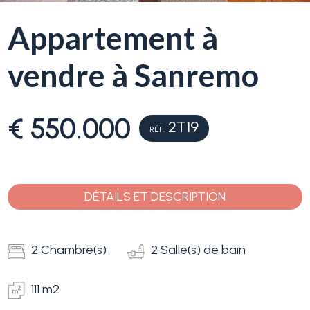
Service
Appartement à
Immobilier
Typologie
vendre à Sanremo
La
-
Ligurie
Choix
multiple
€ 550.000
Ventes
2T19
RÉF.
N'importe quel
Blog
DÉTAILS ET DESCRIPTION
Contact
Résidentiels
Favoris
2 Chambre(s)
2 Salle(s) de bain
Terrains
(
0
)
111 m2
Prix