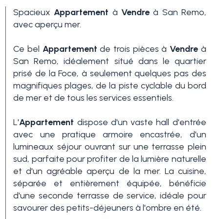
Spacieux
Appartement
à
Vendre
à San Remo,
avec aperçu mer.
Ce bel
Appartement
de trois pièces à
Vendre
à
San Remo, idéalement situé dans le quartier
prisé de la Foce, à seulement quelques pas des
magnifiques plages, de la piste cyclable du bord
de mer et de tous les services essentiels.
Chambres
min.
L'
Appartement
dispose d'un vaste hall d'entrée
avec une pratique armoire encastrée, d'un
N'importe quel
lumineaux séjour ouvrant sur une terrasse plein
sud, parfaite pour profiter de la lumière naturelle
et d'un agréable aperçu de la mer. La cuisine,
1
séparée et entièrement équipée, bénéficie
d'une seconde terrasse de service, idéale pour
savourer des petits-déjeuners à l'ombre en été.
2