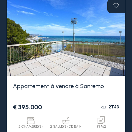
Appartement à vendre à Sanremo
€ 395.000
2T43
RÉF.
2 CHAMBRE(S)
2 SALLE(S) DE BAIN
93 M2