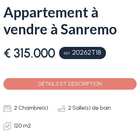
Service
Appartement à
Immobilier
vendre à Sanremo
Typologie
La
-
Ligurie
Choix
€ 315.000
multiple
20262T18
RÉF.
Ventes
N'importe quel
Blog
DÉTAILS ET DESCRIPTION
Contact
Résidentiels
2 Chambre(s)
2 Salle(s) de bain
Favoris
Terrains
(
0
)
120 m2
Prix