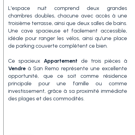
L'espace nuit comprend deux grandes
chambres doubles, chacune avec accès à une
3+
troisième terrasse, ainsi que deux salles de bains.
Une cave spacieuse et facilement accessible,
idéale pour ranger les vélos, ainsi qu'une place
Autres
de parking couverte complètent ce bien.
options
-
Ce spacieux
Appartement
de trois pièces à
Choix
Vendre
à San Remo représente une excellente
multiple
opportunité, que ce soit comme résidence
principale pour une famille ou comme
investissement, grâce à sa proximité immédiate
Jardin
des plages et des commodités.
Balcon/Terrasse
Ascenseur