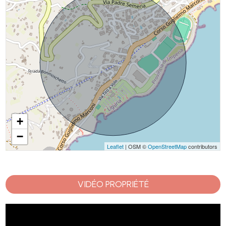
+
−
Leaflet
| OSM ©
OpenStreetMap
contributors
VIDÉO PROPRIÉTÉ