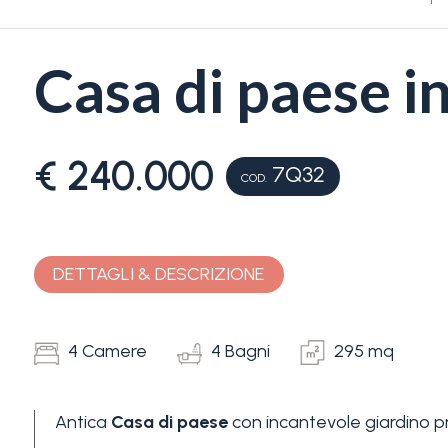
Casa di paese i
€ 240.000
7Q32
Camere
COD.
minime
Qualsiasi
DETTAGLI & DESCRIZIONE
1
4 Camere
4 Bagni
295 mq
2
Antica
Casa di paese
con incantevole giardino pr