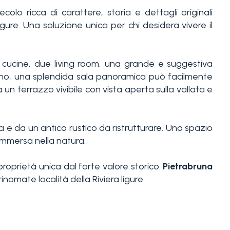
ecolo ricca di carattere, storia e dettagli originali
ure. Una soluzione unica per chi desidera vivere il
ue cucine, due living room, una grande e suggestiva
piano, una splendida sala panoramica può facilmente
un terrazzo vivibile con vista aperta sulla vallata e
a e da un antico rustico da ristrutturare. Uno spazio
immersa nella natura.
roprietà unica dal forte valore storico.
Pietrabruna
omate località della Riviera ligure.