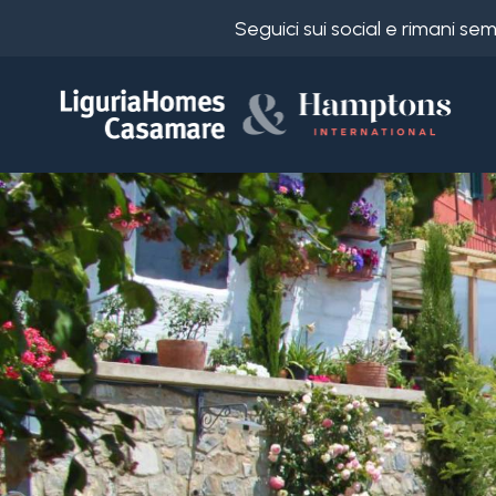
Seguici sui social e rimani s
Codice
IT
Scegli
EN
dove
FR
cercare
DE
RU
Provincia
Chi
siamo
Comune
I
nostri