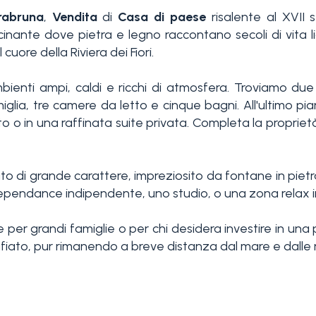
rabruna
,
Vendita
di
Casa di paese
risalente al XVII s
nante dove pietra e legno raccontano secoli di vita lig
ore della Riviera dei Fiori.
 ambienti ampi, caldi e ricchi di atmosfera. Troviamo d
miglia, tre camere da letto e cinque bagni. All'ultimo 
o in una raffinata suite privata. Completa la proprietà 
ato di grande carattere, impreziosito da fontane in pietr
dependance indipendente, uno studio, o una zona relax 
er grandi famiglie o per chi desidera investire in una p
iato, pur rimanendo a breve distanza dal mare e dalle rin