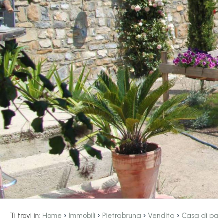
servizi
La
Tipologia
Liguria
-
multiscelta
Ricerca
case
Qualsiasi
Blog
Residenziali
Contatti
Terreni
Preferiti
(
0
)
Prezzo
›
›
›
›
Ti trovi in:
Home
Immobili
Pietrabruna
Vendita
Casa di p