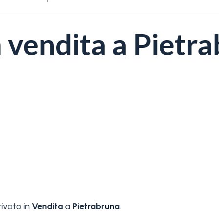
n vendita a Pietr
ivato in
Vendita
a
Pietrabruna
.