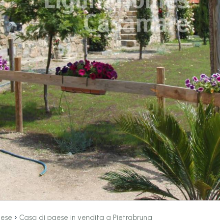
›
aese
Casa di paese in vendita a Pietrabruna