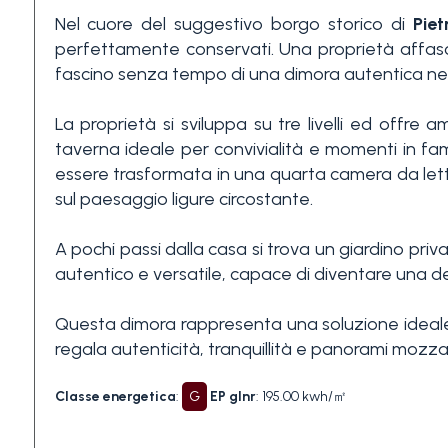
Nel cuore del suggestivo borgo storico di
Piet
3+
perfettamente conservati. Una proprietà affasci
fascino senza tempo di una dimora autentica nel cu
Altre
La proprietà si sviluppa su tre livelli ed offre
opzioni
taverna ideale per convivialità e momenti in fa
-
essere trasformata in una quarta camera da letto 
multiscelta
sul paesaggio ligure circostante.
Giardino
A pochi passi dalla casa si trova un giardino priv
autentico e versatile, capace di diventare una 
Balcone/Terrazzo
Questa dimora rappresenta una soluzione ideale p
regala autenticità, tranquillità e panorami mozzaf
Ascensore
Classe energetica
:
G
EP glnr
: 195.00 kwh/㎡