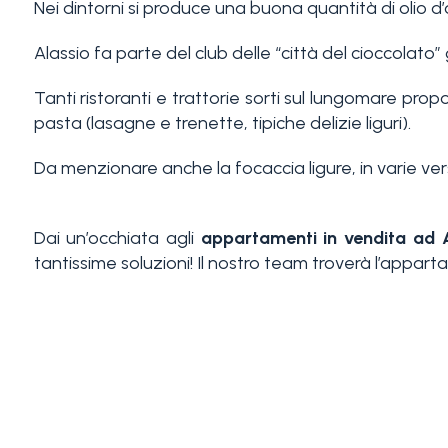
Nei dintorni si produce una buona quantità di olio d’o
Alassio fa parte del club delle “città del cioccolato” 
Tanti ristoranti e trattorie sorti sul lungomare propo
pasta (lasagne e trenette, tipiche delizie liguri).
Da menzionare anche la focaccia ligure, in varie versi
Camere
minime
Dai un’occhiata agli
appartamenti in vendita ad 
tantissime soluzioni! Il nostro team troverà l’appart
Qualsiasi
1
2