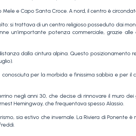
o Mele e Capo Santa Croce. A nord, il centro è circondat
molto: si trattava di un centro religioso posseduto dai m
divenne un’importante potenza commerciale, grazie alle 
a distanza dalla cintura alpina. Questo posizionamento 
glio).
 conosciuta per la morbida e finissima sabbia e per il 
no negli anni 30, che decise di rinnovare il muro dei gi
 Ernest Hemingway, che frequentava spesso Alassio.
urismo, sia estivo che invernale. La Riviera di Ponente 
freddi.