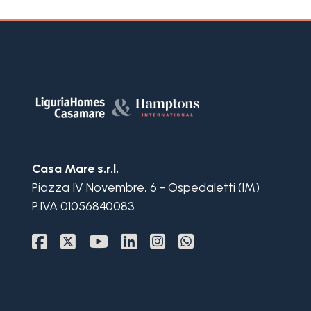
3+
Altre
opzioni
-
multiscelta
Casa Mare s.r.l.
Giardino
Piazza IV Novembre, 6 - Ospedaletti (IM)
P.IVA 01056840083
Balcone/Terrazzo
Ascensore