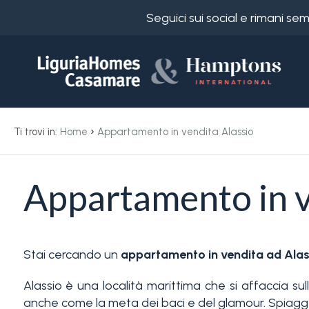
Seguici sui social e rimani s
Codice
IT
Scegli
EN
›
Ti trovi in:
Home
Appartamento in vendita Alassio
dove
FR
cercare
DE
RU
Appartamento in v
Provincia
Chi
siamo
Comune
Stai cercando un
appartamento in vendita ad Alas
Alassio è una località marittima che si affaccia sul
I
anche come la meta dei baci e del glamour. Spiagg
nostri