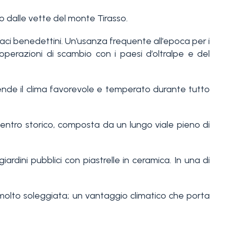
o dalle vette del monte Tirasso.
onaci benedettini. Un’usanza frequente all’epoca per i
operazioni di scambio con i paesi d’oltralpe e del
rende il clima favorevole e temperato durante tutto
centro storico, composta da un lungo viale pieno di
ardini pubblici con piastrelle in ceramica. In una di
è molto soleggiata; un vantaggio climatico che porta