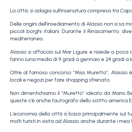
servizi
La città, si adagia sull'insenatura compresa tra Cap
La
Tipologia
Delle origini dell’insediamento di Alassio non si sa 
Liguria
piccoli borghi italiani. Durante il Rinascimento 
-
mediterraneo.
multiscelta
Ricerca
Alassio si affaccia sul Mar Ligure e risiede a poc
case
Qualsiasi
l’anno (una media di 9 gradi a gennaio e 24 gradi a lu
Blog
Oltre al famoso concorso “Miss Muretto”, Alassio è
Residenziali
locali e negozi per fare shopping sfrenato.
Contatti
Non dimentichiamo il “Muretto” ideato da Mario Berri
Terreni
queste c’è anche l’autografo dello scritto america
Preferiti
(
0
)
L’economia della città si basa principalmente sul t
molti turisti in visita ad Alassio anche durante i mesi 
Prezzo