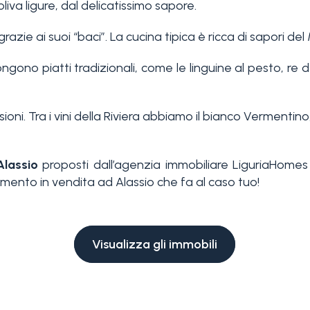
liva ligure, dal delicatissimo sapore.
grazie ai suoi “baci”. La cucina tipica è ricca di sapori de
ngono piatti tradizionali, come le linguine al pesto, re d
oni. Tra i vini della Riviera abbiamo il bianco Vermentino
Alassio
proposti dall’agenzia immobiliare LiguriaHomes 
amento in vendita ad Alassio che fa al caso tuo!
Visualizza gli immobili