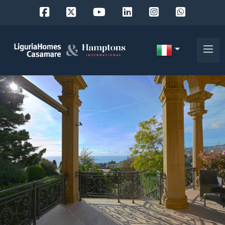
Codice
IT
Scegli
EN
dove
FR
cercare
DE
RU
Provincia
Chi
siamo
Comune
I
nostri