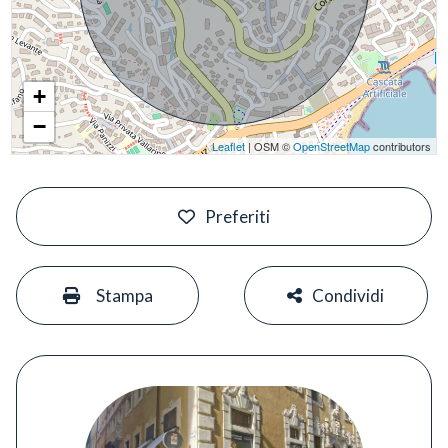
+
−
Leaflet
| OSM ©
OpenStreetMap
contributors
#
Preferiti
#
#
Stampa
Condividi