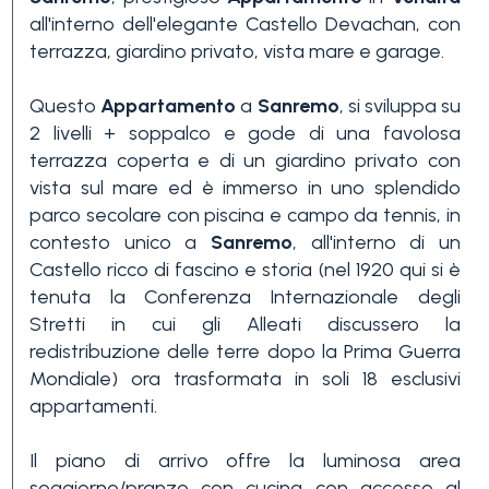
all'interno dell'elegante Castello Devachan, con
terrazza, giardino privato, vista mare e garage.
Questo
Appartamento
a
Sanremo
, si sviluppa su
2 livelli + soppalco e gode di una favolosa
terrazza coperta e di un giardino privato con
vista sul mare ed è immerso in uno splendido
Camere
parco secolare con piscina e campo da tennis, in
minime
contesto unico a
Sanremo
, all'interno di un
Castello ricco di fascino e storia (nel 1920 qui si è
Qualsiasi
tenuta la Conferenza Internazionale degli
Stretti in cui gli Alleati discussero la
redistribuzione delle terre dopo la Prima Guerra
1
Mondiale) ora trasformata in soli 18 esclusivi
appartamenti.
2
Il piano di arrivo offre la luminosa area
soggiorno/pranzo con cucina con accesso al