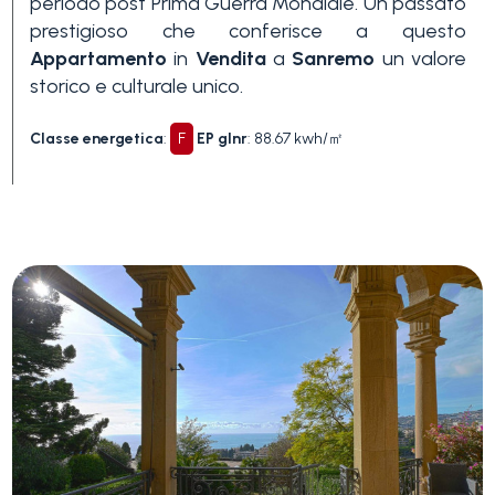
periodo post Prima Guerra Mondiale. Un passato
prestigioso che conferisce a questo
Appartamento
in
Vendita
a
Sanremo
un valore
storico e culturale unico.
Classe energetica
:
F
EP glnr
: 88.67 kwh/㎡