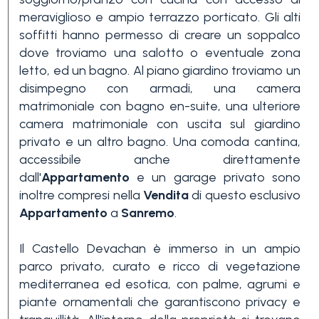
meraviglioso e ampio terrazzo porticato. Gli alti
3+
soffitti hanno permesso di creare un soppalco
dove troviamo una salotto o eventuale zona
letto, ed un bagno. Al piano giardino troviamo un
Altre
disimpegno con armadi, una camera
opzioni
matrimoniale con bagno en-suite, una ulteriore
-
camera matrimoniale con uscita sul giardino
multiscelta
privato e un altro bagno. Una comoda cantina,
accessibile anche direttamente
Giardino
dall'
Appartamento
e un garage privato sono
inoltre compresi nella
Vendita
di questo esclusivo
Appartamento
a
Sanremo
.
Balcone/Terrazzo
Il Castello Devachan è immerso in un ampio
parco privato, curato e ricco di vegetazione
Ascensore
mediterranea ed esotica, con palme, agrumi e
piante ornamentali che garantiscono privacy e