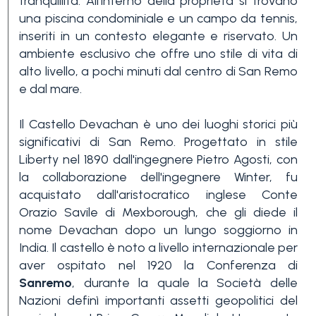
tranquillità. All'interno della proprietà si trovano
Piscina
una piscina condominiale e un campo da tennis,
inseriti in un contesto elegante e riservato. Un
ambiente esclusivo che offre uno stile di vita di
Vista mare
alto livello, a pochi minuti dal centro di San Remo
e dal mare.
Il Castello Devachan è uno dei luoghi storici più
significativi di San Remo. Progettato in stile
Liberty nel 1890 dall'ingegnere Pietro Agosti, con
la collaborazione dell'ingegnere Winter, fu
acquistato dall'aristocratico inglese Conte
Orazio Savile di Mexborough, che gli diede il
nome Devachan dopo un lungo soggiorno in
India. Il castello è noto a livello internazionale per
aver ospitato nel 1920 la Conferenza di
Sanremo
, durante la quale la Società delle
Nazioni definì importanti assetti geopolitici del