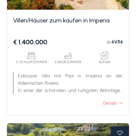
Villen/Häuser zum kaufen in Imperia
€ 1.400.000
6V56
ID
Schlafzimmer
5 SCHLAFZIMMER
5 BADEZIMMER
323 QM
min.
Exklusive Villa mit Pool in Imperia an der
italienischen Riviera.
Alle
In einer der schönsten und ruhigsten Wohnlagen
von Imperia, nur wenige Minuten vom Meer
Details
entfernt, befindet sich „Villa Petra" – eine
1
außergewöhnliche Luxusvilla mit Pool an der
italienischen Riviera, die mediterranen Charme,
moderne Eleganz und absolute Privatsphäre
2
vereint.