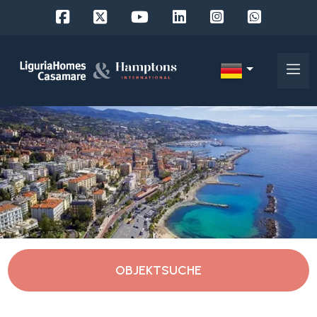
Objekt
ID
IT
EN
Wo
FR
suchen
DE
Sie?
RU
Provinz
Über
uns
OBJEKTSUCHE
Ort
Unsere
Dienstleistungen