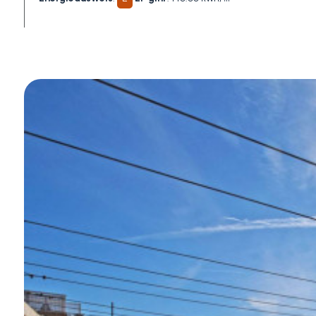
3+
Andere
Optionen
-
Mehrfachauswahl
Garten
Balkon / Terrasse
Aufzug