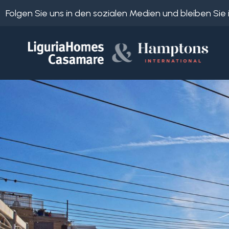
Folgen Sie uns in den sozialen Medien und bleiben Si
Objekt
ID
IT
EN
Wo
FR
suchen
DE
Sie?
RU
Provinz
Über
uns
Ort
Unsere
Dienstleistungen