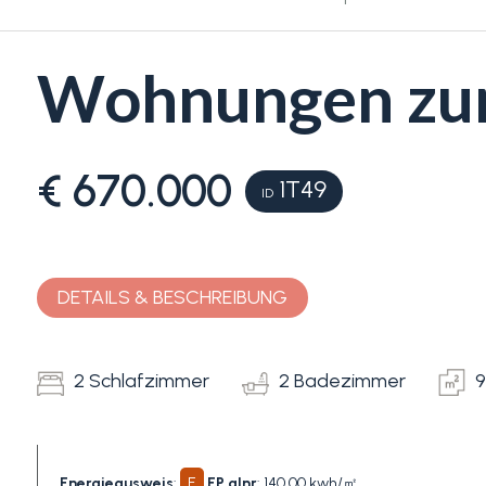
Wohnungen zum
€ 670.000
1T49
ID
Schlafzimmer
min.
DETAILS & BESCHREIBUNG
Alle
2 Schlafzimmer
2 Badezimmer
9
1
2
Energieausweis
:
E
EP glnr
: 140.00 kwh/㎡