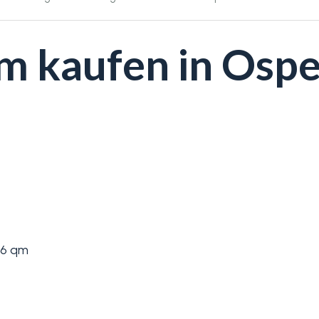
 kaufen in Osped
6 qm