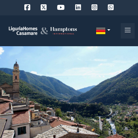
Objekt
ID
IT
EN
Wo
FR
suchen
DE
Sie?
RU
Provinz
Über
uns
Ort
Unsere
Dienstleistungen