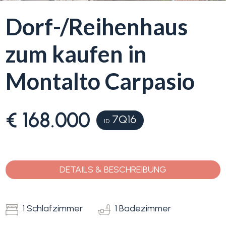
Dorf-/Reihenhaus
Blumenriviera
zum kaufen in
Objektsuche
Immobilientyp
-
Montalto Carpasio
Blog
Mehrfachauswahl
Kontakt
Alle
€ 168.000
7Q16
ID
Favoriten
Wohnimmobilien
(
0
)
DETAILS & BESCHREIBUNG
Grundstücke
1 Schlafzimmer
1 Badezimmer
Preis