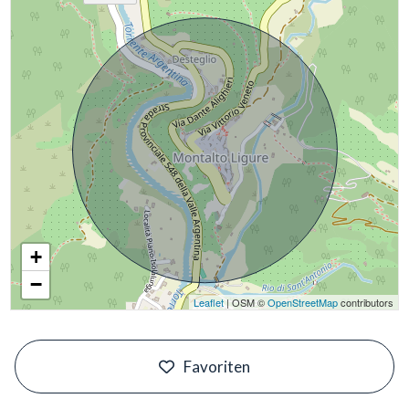
+
−
Leaflet
| OSM ©
OpenStreetMap
contributors
#
Favoriten