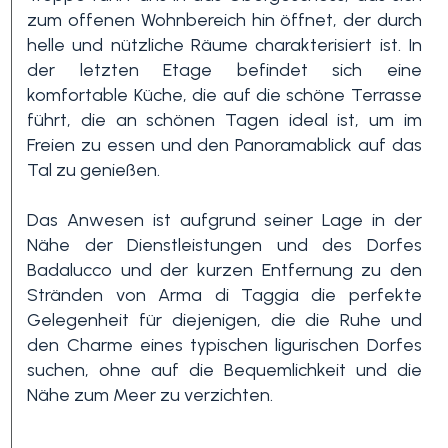
zum offenen Wohnbereich hin öffnet, der durch
helle und nützliche Räume charakterisiert ist. In
3+
der letzten Etage befindet sich eine
komfortable Küche, die auf die schöne Terrasse
führt, die an schönen Tagen ideal ist, um im
Andere
Freien zu essen und den Panoramablick auf das
Optionen
Tal zu genießen.
-
Mehrfachauswahl
Das Anwesen ist aufgrund seiner Lage in der
Nähe der Dienstleistungen und des Dorfes
Badalucco und der kurzen Entfernung zu den
Garten
Stränden von Arma di Taggia die perfekte
Gelegenheit für diejenigen, die die Ruhe und
Balkon / Terrasse
den Charme eines typischen ligurischen Dorfes
suchen, ohne auf die Bequemlichkeit und die
Nähe zum Meer zu verzichten.
Aufzug