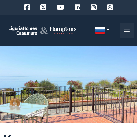
Код
IT
Выберите
EN
место
FR
поиска
DE
RU
выберите район
О
нас
Город
Наши
услуги