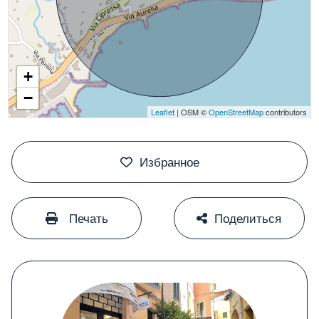
+
−
Leaflet
| OSM ©
OpenStreetMap
contributors
#
Избранное
#
#
Печать
Поделиться