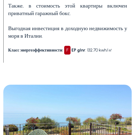
Также, в стоимость этой квартиры включен
приватный гаражный бокс.
1
Выгодная инвестиция в доходную недвижимость у
моря в Италии.
2
Класс энергоэффективности
:
F
EP glnr
: 132.70 kwh/㎡
3+
Другие
варианты
-
множественный
выбор
Сад