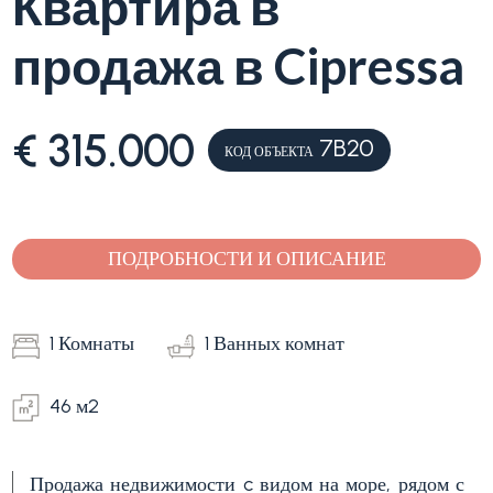
Квартира в
продажа в Cipressa
Лигурия
Тип
Продажа
квартиры
€ 315.000
7B20
(Вилла,
КОД ОБЪЕКТА
квартира)
Блог
-
множественный
Контакты
ПОДРОБНОСТИ И ОПИСАНИЕ
выбор
Избранное
(
0
)
Любая
1 Комнаты
1 Ванных комнат
46 м2
Жилая
Продажа недвижимости c видом на море, рядом с
Земельный участок