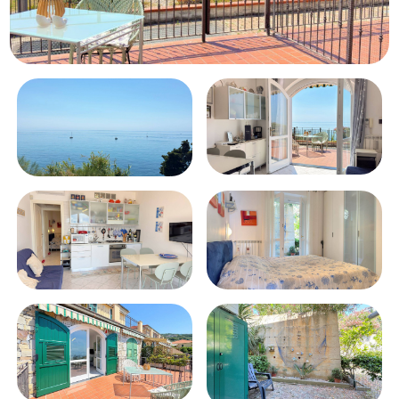
Балкон/терраса
Лифт
Бассейн
Вид на море