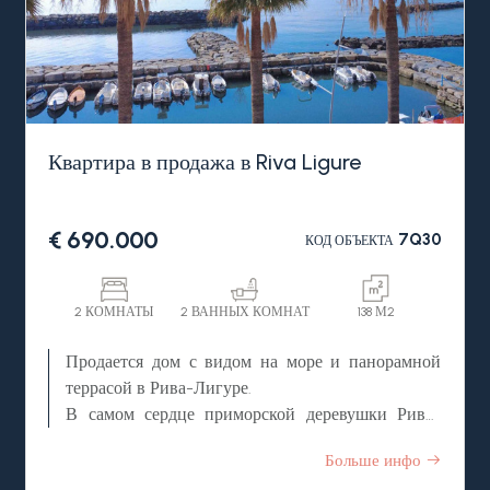
гостиной со встроенной кухней, спальни, ванной
комнаты и террасы, плавно переходящий в сад.
Выгодная инвестиция в недорогую, доходную
недвижимость у моря и пляжей в Италии,
Лигурия, Чипресса (провинция Империя).
Квартира в продажа в Riva Ligure
€ 690.000
7Q30
КОД ОБЪЕКТА
2 КОМНАТЫ
2 ВАННЫХ КОМНАТ
138 М2
Продается дом с видом на море и панорамной
террасой в Рива-Лигуре.
В самом сердце приморской деревушки Рива-
Лигуре, прямо на набережной и в нескольких
Больше инфо
шагах от пляжей, продается элегантный