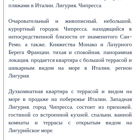
пляжами в Италии, Лигурия, Чипресса.
Очаровательный и живописный, небольшой,
Цена
курортный городок Чипресса, находящийся в
(управляемой
непосредственной близости от знаменитого Сан-
свойст)
Ремо, а также, Княжества Монако и Лазурного
Берега Франции, тихая и спокойная, панорамная
локация, продается квартира с большой террасой и
шикарным видом на море в Италии, регион
Лигурия.
Духкомнатная квартира с террасой и видом на
море в продаже на побережье Италии, Западная
Количество
Лигурия, город Чипресса, состоит из прихожей,
гостиной со встроенной кухней, спальни, ванной
спален
комнаты и террасы с открытым видом на
Лигурийское море.
Любая