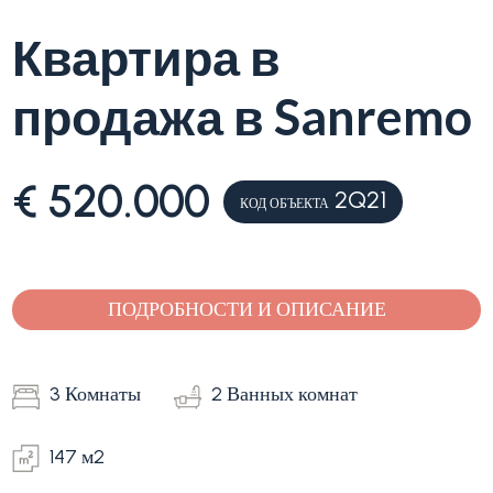
Квартира в
Лигурия
Тип
продажа в Sanremo
Продажа
квартиры
(Вилла,
квартира)
Блог
€ 520.000
2Q21
КОД ОБЪЕКТА
-
множественный
Контакты
выбор
Избранное
ПОДРОБНОСТИ И ОПИСАНИЕ
(
0
)
Любая
3 Комнаты
2 Ванных комнат
Жилая
147 м2
Земельный участок