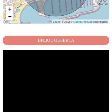
+
−
Leaflet
| OSM ©
OpenStreetMap
contributors
ВИДОЕ ОБЪЕКТА