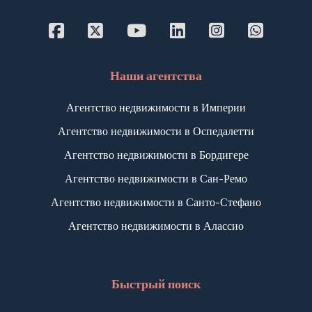
Территория жилого компекса окружена
прекрасным, ухоженным парком-садом, на
территории которого имеется бассейн и
теннисный корт.
Сами же апартаменты состоят из нескольких
Наши агентства
этажей, на которых находятся: прихожая,
гостиная, кухня, 2 спальни, 3 ванных комнаты и,
Агентство недвижимости в Империи
конечно же, свой приватный приусадебный
Агентство недвижимости в Оспедалетти
участок.
Также, в стоимость апартаментов включен
Агентство недвижимости в Бордигере
приватный гаражный бокс и удобное кладовое
Агентство недвижимости в Сан-Ремо
помещение.
Агентство недвижимости в Санто-Стефано
Агентство недвижимости в Алассио
Быстрый поиск