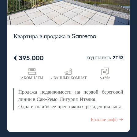
Квартира в продажа в Sanremo
€ 395.000
2T43
КОД ОБЪЕКТА
2 КОМНАТЫ
2 ВАННЫХ КОМНАТ
93 М2
Продажа недвижимости на первой береговой
линии в Сан-Ремо, Лигурия, Италия.
Одна из наиболее престижных, резиденциальных
локаций знаменитого, благодрая своему
Больше инфо
песенному фестивалю, итальянского курорта Сан
Ремо, пешая досутпность до всей городской
инфраструктуры: магазины, бары, кафе,