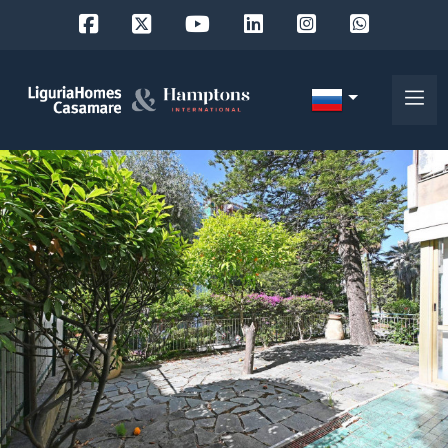
Код
IT
Выберите
EN
место
FR
поиска
DE
RU
выберите район
О
нас
Город
Наши
услуги