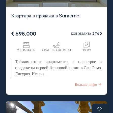
включенное в цену продажи.
Квартира в продажа в Sanremo
€ 695.000
2T60
КОД ОБЪЕКТА
2 КОМНАТЫ
2 ВАННЫХ КОМНАТ
110 М2
Трёхкомнатные апартаменты в новострое в
продаже на первой береговой линии в Сан-Ремо,
Лигурия, Италия.
На первой линии от моря и песчаных пляжей
Больше инфо
города Сан Ремо, регион Лигурия, напротив
велосипедной дорожки, продаются новые
элитные апартаменты в строящемся жилом
комплексе "VISTAMAR ".
Комплекс будет состоять из 4 этажей и