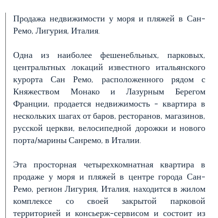
Продажа недвижимости у моря и пляжей в Сан-
Ремо, Лигурия, Италия.
Цена
(управляемой
Одна из наиболее фешенебльных, парковых,
свойст)
центральтных локаций известного итальянского
курорта Сан Ремо, расположенного рядом с
Княжеством Монако и Лазурным Берегом
Франции, продается недвижимость - квартира в
нескольких шагах от баров, ресторанов, магазинов,
русской церкви, велосипедной дорожки и нового
порта/марины Санремо, в Италии.
Эта просторная четырехкомнатная квартира в
Количество
продаже у моря и пляжей в центре города Сан-
спален
Ремо, регион Лигурия, Италия, находится в жилом
комплексе со своей закрытой парковой
Любая
территорией и консьерж-сервисом и состоит из