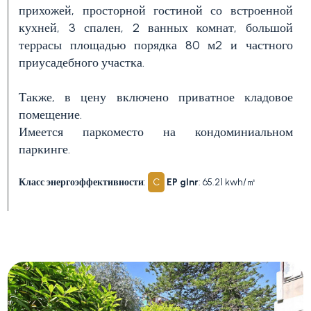
прихожей, просторной гостиной со встроенной
кухней, 3 спален, 2 ванных комнат, большой
1
террасы площадью порядка 80 м2 и частного
приусадебного участка.
2
Также, в цену включено приватное кладовое
помещение.
Имеется паркоместо на кондоминиальном
3+
паркинге.
Класс энергоэффективности
:
C
EP glnr
: 65.21 kwh/㎡
Другие
варианты
-
множественный
выбор
Сад