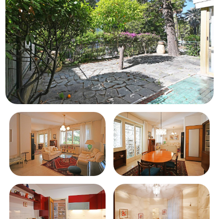
Балкон/терраса
Лифт
Бассейн
Вид на море