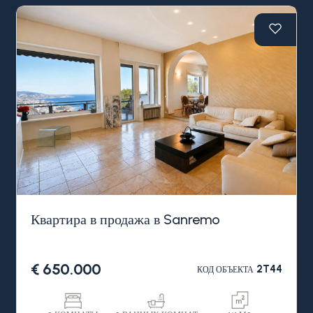
рестораны, велодорожка и, разумеется, пляжи,
продается квартира с огромной террасой и
шикарным видом на море в Италии, регион
Лигурия.
Квартира с террасой и видом на море в продаже
в Санремо, Западная Лигурия, Италия, состоит из
прихожей, гостиной со встроенной кухней, 2
спален, 2 ванных комнат и, конечно, большой
террасы на крыше с шикарным, панорамным
видом на Лигурийское море и Южные Альпы.
Также, имеется большой кондоминиальный
гаражный бокс с крытыми машиноместами.
Квартира в продажа в Sanremo
€ 650.000
2T44
КОД ОБЪЕКТА