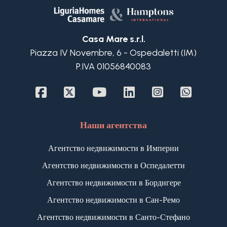
жилом комплексе со своей закрытой парковой
территорией и консьерж-сервисом и состоит из
прихожей, просторной гостиной со встроенной
Casa Mare s.r.l.
кухней, 3 спален, 2 ванных комнат, большой
Piazza IV Novembre, 6 - Ospedaletti (IM)
террасы площадью порядка 80 м2 и частного
P.IVA 01056840083
приусадебного участка.
Также, в цену включено приватное кладовое
помещение.
Имеется паркоместо на кондоминиальном
паркинге.
Наши агентства
Агентство недвижимости в Империи
Агентство недвижимости в Оспедалетти
Агентство недвижимости в Бордигере
Агентство недвижимости в Сан-Ремо
Агентство недвижимости в Санто-Стефано