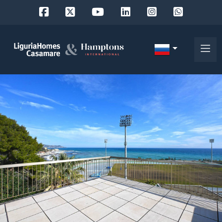
Код
IT
Выберите
EN
место
FR
поиска
DE
RU
выберите район
О
нас
Город
Наши
услуги