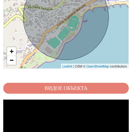
+
−
Leaflet
| OSM ©
OpenStreetMap
contributors
ВИДОЕ ОБЪЕКТА