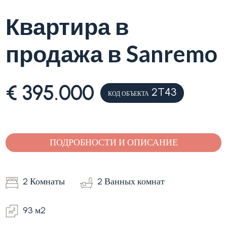
Квартира в
Лигурия
Тип
продажа в Sanremo
Продажа
квартиры
(Вилла,
квартира)
Блог
€ 395.000
2T43
КОД ОБЪЕКТА
-
множественный
Контакты
выбор
Избранное
ПОДРОБНОСТИ И ОПИСАНИЕ
(
0
)
Любая
2 Комнаты
2 Ванных комнат
Жилая
93 м2
Земельный участок