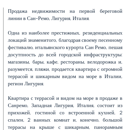
Продажа недвижимости на первой береговой
линии в Сан-Ремо, Лигурия, Италия.
Цена
(управляемой
Одна из наиболее престижных, резиденциальных
свойст)
локаций знаменитого, благодрая своему песенному
фестивалю, итальянского курорта Сан Ремо, пешая
досутпность до всей городской инфраструктуры:
магазины, бары, кафе, рестораны, велодорожка и,
разумеется, пляжи, продается квартира с огромной
террасой и шикарным видом на море в Италии,
регион Лигурия.
Квартира с террасой и видом на море в продаже в
Количество
Санремо, Западная Лигурия, Италия, состоит из
спален
прихожей, гостиной со встроенной кухней, 2
спален, 2 ванных комнат и, конечно, большой
Любая
террасы на крыше с шикарным, панорамным