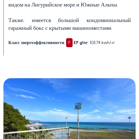
видом на Лигурийское море и Южные Альпы.
1
Также, имеется большой кондоминиальный
гаражный бокс с крытыми машиноместами.
2
Класс энергоэффективности
:
F
EP glnr
: 103.74 kwh/㎡
3+
Другие
варианты
-
множественный
выбор
Сад