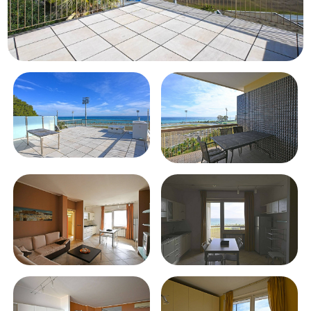
Балкон/терраса
Лифт
Бассейн
Вид на море