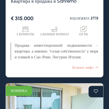
Квартира в продажа в Sanremo
покупки гаража поблизости.
€ 315.000
2T13
КОД ОБЪЕКТА
2 КОМНАТЫ
2 ВАННЫХ КОМНАТ
104 М2
Продажа инвестиционной недвижимости -
квартира, а именно, "голая собственность" у моря
и пляжей в Сан-Ремо, Лигурия, Италия.
Центральная, одна из наиболее престижных,
Больше инфо
резиденциальных локаций итальянского курорта
Сан Ремо, регион Лигурия, пешая доступность до
всей городской инфраструктутры: магазины,
бары, рестораны, кафе, центральная набережная,
НОВИНКА
русская церковь, казино, главная пешеходная
улица для шоппинга - Виа Маттеотти, продается
инвестиционная недвижимость - квартира, более