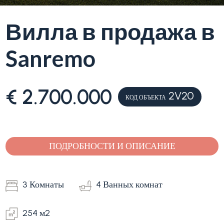
Вилла в продажа в
Лигурия
Тип
Sanremo
Продажа
квартиры
(Вилла,
квартира)
Блог
€ 2.700.000
-
2V20
КОД ОБЪЕКТА
множественный
Контакты
выбор
Избранное
ПОДРОБНОСТИ И ОПИСАНИЕ
(
0
)
Любая
3 Комнаты
4 Ванных комнат
Жилая
254 м2
Земельный участок