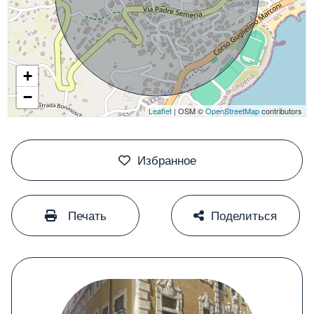
+
−
Leaflet
| OSM ©
OpenStreetMap
contributors
#
Избранное
#
#
Печать
Поделиться