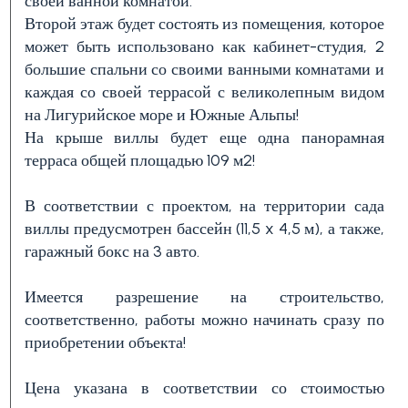
своей ванной комнатой.
Второй этаж будет состоять из помещения, которое
может быть использовано как кабинет-студия, 2
1
большие спальни со своими ванными комнатами и
каждая со своей террасой с великолепным видом
2
на Лигурийское море и Южные Альпы!
На крыше виллы будет еще одна панорамная
терраса общей площадью 109 м2!
3+
В соответствии с проектом, на территории сада
виллы предусмотрен бассейн (11,5 x 4,5 м), а также,
Другие
гаражный бокс на 3 авто.
варианты
-
Имеется разрешение на строительство,
множественный
соответственно, работы можно начинать сразу по
приобретении объекта!
выбор
Цена указана в соответствии со стоимостью
Сад