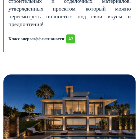
строительных и отделочных материалов,
утвержденных проектом, который можно
пересмотреть полностью под свои вкусы и
Балкон/терраса
предпочтения!
Класс энергоэффективности
:
A3
Лифт
Бассейн
Вид на море