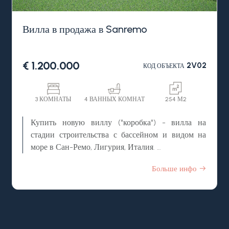
Вилла в продажа в Sanremo
€ 1.200.000
2V02
КОД ОБЪЕКТА
3 КОМНАТЫ
4 ВАННЫХ КОМНАТ
254 М2
Купить новую виллу ("коробка") - вилла на
стадии строительства с бассейном и видом на
море в Сан-Ремо, Лигурия, Италия.
Больше инфо
На одной из панорамных холмов города Сан
Ремо, в престижном, утопающем в зелени районе,
продается новая вилла, а именно, вилла на стадии
строительства - "коробка" - структура из
железобетона, с бассейном и живописным видом