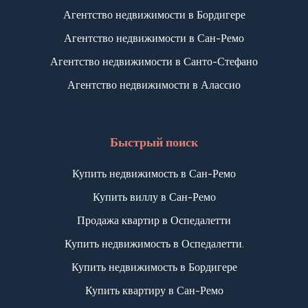
В соответствии с проектом, на территории сада
Агентство недвижимости в Бордигере
виллы предусмотрен бассейн (11,5 x 4,5 м), а
Агентство недвижимости в Сан-Ремо
также, гаражный бокс на 3 авто.
Агентство недвижимости в Санто-Стефано
Указанная цена включает в себя стоимость
Агентство недвижимости в Алассио
земельного участка и строительство "коробки"
дома, строительство бассейна, гаража, подпорных
стен на участке, а также, тех.затраты на внесение
Быстрый поиск
в жилищный городской кадастр по классу F/3,
при условии подтверждения тех.задания.
Купить недвижимость в Сан-Ремо
Купить виллу в Сан-Ремо
Продажа квартир в Оспедалетти
Купить недвижимость в Оспедалетти.
Купить недвижимость в Бордигере
Купить квартиру в Сан-Ремо