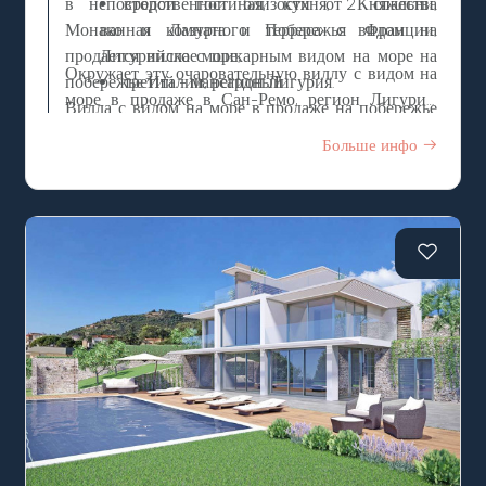
в непосредственной близости от Княжества
второй: гостиная, кухня, 2 спальни,
Монако и Лазурного Побережья Франции,
ванная комната и терраса с видом на
продается вилла с шикарным видом на море на
Лигурийское море;
Окружает эту очаровательную виллу с видом на
побережье Италии, регион Лигурия.
третий - мансардный.
море в продаже в Сан-Ремо, регион Лигурия,
Вилла с видом на море в продаже на побережье
Италия, приватный сад-парк площадью 2.000 м2
Италии, Западная Лигурия, Санремо, состоит из
Больше инфо
с гаражным боксом.
3-ех этажей, на которых находятся: