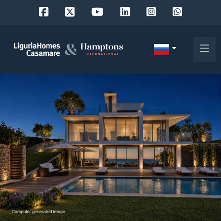
Код
IT
Выберите
EN
место
FR
поиска
DE
RU
выберите район
О
нас
Город
Наши
услуги