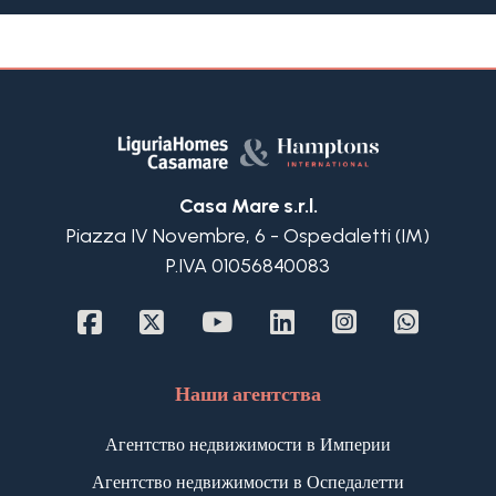
на море в Италии, регион Лигурия.
В соотвтетствии с проектом, эта элегантная
новая вилла с бассейном и видом на море в
продаже в Санремо, Западная Лигурия, Италия,
будет состоять из 2 этажей.
На первом будут находится гостиная, кухня,
просторная и светлая столовая с высокими
Casa Mare s.r.l.
потолками, ванная комната для гостей и спальня
Piazza IV Novembre, 6 - Ospedaletti (IM)
со своей ванной комнатой.
P.IVA 01056840083
Второй этаж будет состоять из помещения,
которое может быть использовано как кабинет-
студия, 2 большие спальни со своими ванными
комнатами и каждая со своей террасой с
великолепным видом на Лигурийское море и
Наши агентства
Южные Альпы!
На крыше виллы предусмотрена еще одна
Агентство недвижимости в Империи
панорамная терраса общей площадью 109 м2!
Агентство недвижимости в Оспедалетти