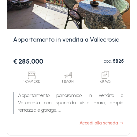
Appartamento in vendita a Vallecrosia
Camere
€ 285.000
5B25
COD.
minime
Qualsiasi
1 CAMERE
1 BAGNI
68 MQ
Appartamento panoramico in vendita a
Vallecrosia con splendida vista mare, ampia
1
terrazza e garage.
In una tranquilla e panoramica posizione di prima
Accedi alla scheda
2
collina a Vallecrosia, proprio al confine con
Bordighera, proponiamo in vendita un bilocale ben