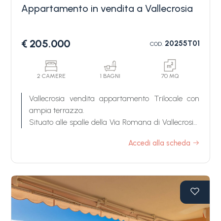
Appartamento in vendita a Vallecrosia
€ 205.000
20255T01
COD.
2 CAMERE
1 BAGNI
70 MQ
Vallecrosia vendita appartamento Trilocale con
ampia terrazza.
Situato alle spalle della Via Romana di Vallecrosia,
subito dopo il confine con Bordighera, vendita
Accedi alla scheda
apparamento Trilocale, ottimamente esposto a
Sud/Ovest, in grazioso complesso dotato di
ascensore e con posto auto privato scoperto
recintato nella proprietà.
Questo appartamento in Vendita a Vallecrosia è
composto da disimpegno di ingresso, soggiorno
con angolo cottura, due camere da letto, bagno