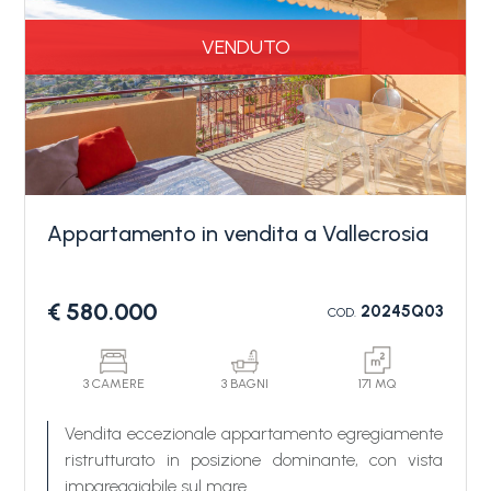
finestrato ed ampia terrazza perimetrale che gira
tutto l'appartamento.
VENDUTO
Un posto auto privato scoperto, compreso nel
prezzo, completa la vendita di questo
appartamento a Vallecrosia.
Appartamento in vendita a Vallecrosia
€ 580.000
20245Q03
COD.
3 CAMERE
3 BAGNI
171 MQ
Vendita eccezionale appartamento egregiamente
ristrutturato in posizione dominante, con vista
impareggiabile sul mare.