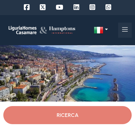
Codice
IT
Scegli
EN
dove
FR
cercare
DE
RU
Imperia
Chi
siamo
Vallecrosia
RICERCA
I
nostri