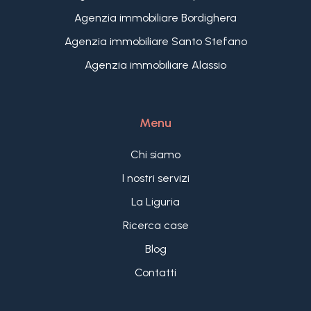
Un piccolo angolo di paradiso, dove il mare si
Agenzia immobiliare Bordighera
incontra con la pace della campagna ligure.
Agenzia immobiliare Santo Stefano
Agenzia immobiliare Alassio
Menu
Chi siamo
I nostri servizi
La Liguria
Ricerca case
Blog
Contatti