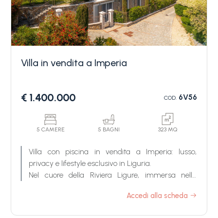
Villa in vendita a Imperia
Camere
€ 1.400.000
6V56
COD.
minime
Qualsiasi
5 CAMERE
5 BAGNI
323 MQ
Villa con piscina in vendita a Imperia: lusso,
privacy e lifestyle esclusivo in Liguria.
1
Nel cuore della Riviera Ligure, immersa nella
quiete di una delle zone residenziali più verdi ed
Accedi alla scheda
2
esclusive di Imperia, nasce "Villa Petra", una
straordinaria villa con piscina in vendita a Imperia