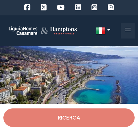
Codice
IT
Scegli
EN
dove
FR
cercare
DE
RU
Imperia
Chi
siamo
Imperia
RICERCA
I
nostri